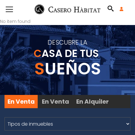
No item found
DESCUBRE LA
C
ASA DE TUS
S
UEÑOS
En Venta
En Venta
En Alquiler