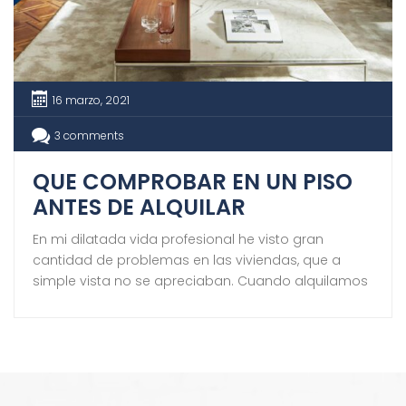
16 marzo, 2021
3 comments
QUE COMPROBAR EN UN PISO
ANTES DE ALQUILAR
En mi dilatada vida profesional he visto gran
cantidad de problemas en las viviendas, que a
simple vista no se apreciaban. Cuando alquilamos
un inmueble nos podemos encontrar con
problemas que, de manera tácita, a la firma del
contrato, hemos aceptado. Una frase muy corriente
es :»…. la finca se encuentra en perfecto estado y
[…]