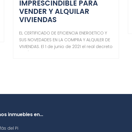
IMPRESCINDIBLE PARA
VENDER Y ALQUILAR
VIVIENDAS
EL CERTIFICADO DE EFICIENCIA ENERGETICO Y
SUS NOVEDADES EN LA COMPRA Y ALQUILER DE
VIVIENDAS. El 1 de junio de 2021 el real decreto
390/2021 sustituye y modifica algunas
normas del preceptivo CEE en la compra
venta y alquiler de inmuebles. Tales como:
Será exigible para las segundas
residencias, las cuales estaban excluidas
hasta hoy […]
os inmuebles en…
fás del Pi