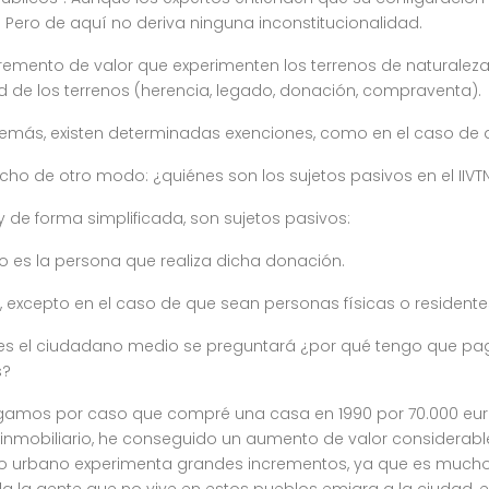
 Pero de aquí no deriva ninguna inconstitucionalidad.
l incremento de valor que experimenten los terrenos de natural
 de los terrenos (herencia, legado, donación, compraventa).
 Además, existen determinadas exenciones, como en el caso de
cho de otro modo: ¿quiénes son los sujetos pasivos en el IIVT
y de forma simplificada, son sujetos pasivos:
vo es la persona que realiza dicha donación.
 excepto en el caso de que sean personas físicas o resident
ues el ciudadano medio se preguntará ¿por qué tengo que pa
s?
ongamos por caso que compré una casa en 1990 por 70.000 euro
 inmobiliario, he conseguido un aumento de valor considerabl
eno urbano experimenta grandes incrementos, ya que es mucho 