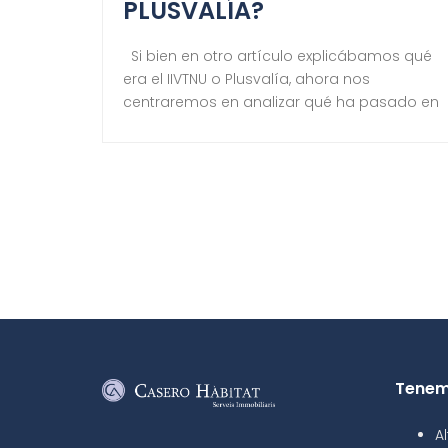
PLUSVALÍA?
Si bien en otro artículo explicábamos qué
era el IIVTNU o Plusvalía, ahora nos
centraremos en analizar qué ha pasado en
los últimos años con la Plusvalía y por qué
el Tribunal Constitucional ha declarado la
nulidad del cálculo de la cuota tributaria
del IIVTNU. El Tribunal Constitucional ya se
había pronunciado sobre la […]
Tenem
Al