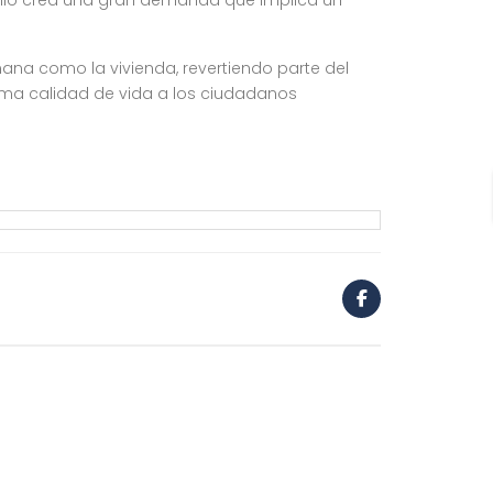
ello crea una gran demanda que implica un
ana como la vivienda, revertiendo parte del
nima calidad de vida a los ciudadanos