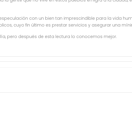
la gente que no vive en estos pueblos emigra a la ciudad, 
 especulación con un bien tan imprescindible para la vida hum
licos, cuyo fin último es prestar servicios y asegurar una mí
lía, pero después de esta lectura lo conocemos mejor.