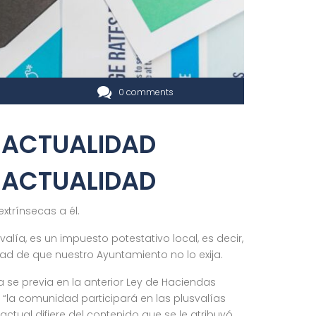
0 comments
N ACTUALIDAD
N ACTUALIDAD
xtrínsecas a él.
alía, es un impuesto potestativo local, es decir,
lidad de que nuestro Ayuntamiento no lo exija.
a se previa en la anterior Ley de Haciendas
e “la comunidad participará en las plusvalías
ctual difiere del contenido que se le atribuyó