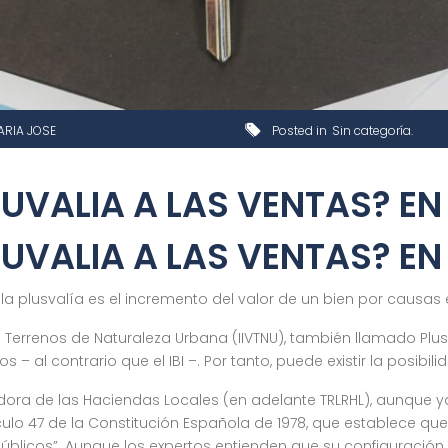
ARIA JOSE
Posted in
Sin categoría
UVALIA A LAS VENTAS? E
UVALIA A LAS VENTAS? E
 plusvalía es el incremento del valor de un bien por causas e
 Terrenos de Naturaleza Urbana (IIVTNU), también llamado Plusv
s – al contrario que el IBI –. Por tanto, puede existir la posibi
adora de las Haciendas Locales (en adelante TRLRHL), aunque y
ículo 47 de la Constitución Española de 1978, que establece qu
úblicos”. Aunque los expertos entienden que su configuración a