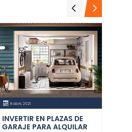
8 abril, 2021
16 
INVERTIR EN PLAZAS DE
QUE
GARAJE PARA ALQUILAR
PIS