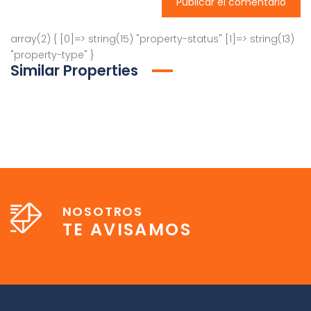
array(2) { [0]=> string(15) "property-status" [1]=> string(13)
"property-type" }
Similar Properties
NOSOTROS
TE AVISAMOS