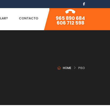
965 890 684
ILAR?
CONTACTO
606 712 598
HOME
PISO