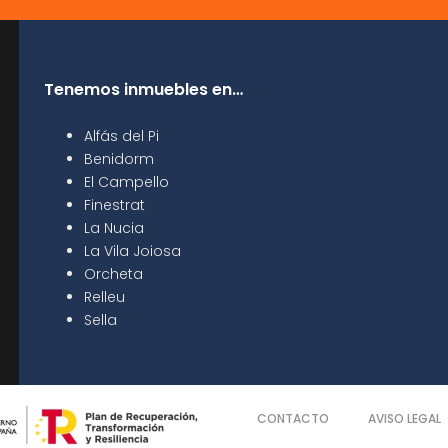
Tenemos inmuebles en…
Alfás del Pi
Benidorm
El Campello
Finestrat
La Nucia
La Vila Joiosa
Orcheta
Relleu
Sella
CONTACTO
AVISO LEGAL