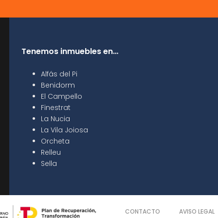
Tenemos inmuebles en…
Alfás del Pi
Benidorm
El Campello
Finestrat
La Nucia
La Vila Joiosa
Orcheta
Relleu
Sella
CONTACTO
AVISO LEGAL