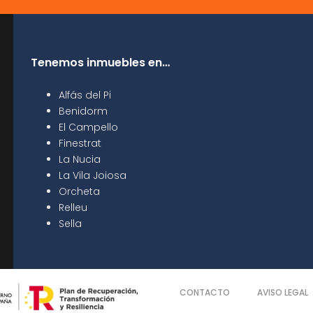
Tenemos inmuebles en…
Alfás del Pi
Benidorm
El Campello
Finestrat
La Nucia
La Vila Joiosa
Orcheta
Relleu
Sella
CONTACTO
AVISO LEGAL