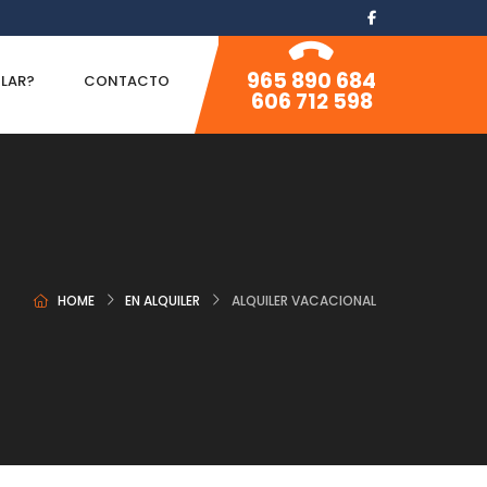
965 890 684
ILAR?
CONTACTO
606 712 598
HOME
EN ALQUILER
ALQUILER VACACIONAL