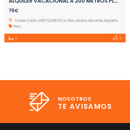
ALQUILER VACACIONAL A 200 METROS PLAYA ARENA
75€
Carrer Colón, 03570,03570 La Vila Joiosa, Alicante, España
Piso
2
2
NOSOTROS
TE AVISAMOS