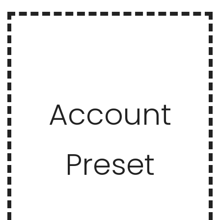
Account
Preset