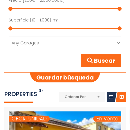
Precio [
200€
-
2.500.000€
]
2
Superficie [
10
-
1.000
] m
Buscar
Guardar búsqueda
(1)
PROPERTIES
Ordenar Por
OPORTUNIDAD
En Venta