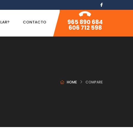
965 890 684
ILAR?
CONTACTO
606 712 598
HOME
COMPARE